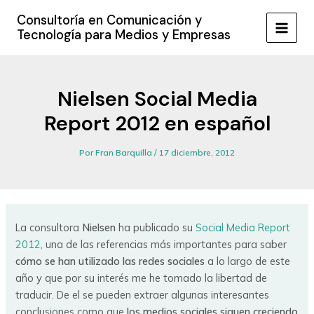
Ir
Consultoría en Comunicación y
al
Tecnología para Medios y Empresas
MAIN
contenido
MEN
Nielsen Social Media
Report 2012 en español
Por
Fran Barquilla
/
17 diciembre, 2012
La consultora
Nielsen
ha publicado su
Social Media Report
2012
, una de las referencias más importantes para saber
cómo se han utilizado las redes sociales
a lo largo de este
año y que por su interés me he tomado la libertad de
traducir. De el se pueden extraer algunas interesantes
conclusiones como que
los medios sociales siguen creciendo