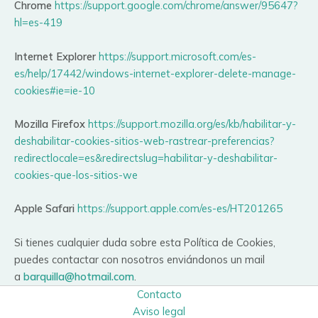
Chrome
https://support.google.com/chrome/answer/95647?
hl=es-419
Internet Explorer
https://support.microsoft.com/es-
es/help/17442/windows-internet-explorer-delete-manage-
cookies#ie=ie-10
Mozilla Firefox
https://support.mozilla.org/es/kb/habilitar-y-
deshabilitar-cookies-sitios-web-rastrear-preferencias?
redirectlocale=es&redirectslug=habilitar-y-deshabilitar-
cookies-que-los-sitios-we
Apple Safari
https://support.apple.com/es-es/HT201265
Si tienes cualquier duda sobre esta Política de Cookies,
puedes contactar con nosotros enviándonos un mail
a
barquilla@hotmail.com
.
Contacto
Aviso legal