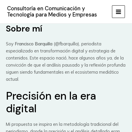
Ir
Consultoría en Comunicación y
al
Tecnología para Medios y Empresas
MAIN
contenido
Sobre mí
MEN
Soy
Francisco Barquilla
(@fbarquilla), periodista
especializado en transformación digital y estrategia de
contenidos. Este espacio nació, hace algunos años ya, de la
convicción de que el análisis pausado y la reflexión profunda
siguen siendo fundamentales en el ecosistema mediático
actual.
Precisión en la era
digital
Mi propuesta se inspira en la metodología tradicional del
periodismo, donde la precisión y el análisis detallado eran