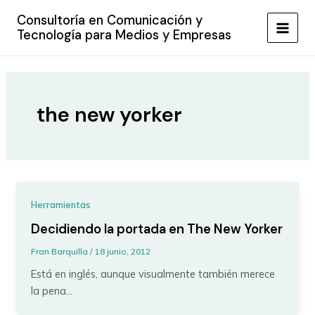
Ir
Consultoría en Comunicación y
al
Tecnología para Medios y Empresas
MAIN
contenido
MEN
the new yorker
Herramientas
Decidiendo la portada en The New Yorker
Fran Barquilla
/
18 junio, 2012
Está en inglés, aunque visualmente también merece
la pena…