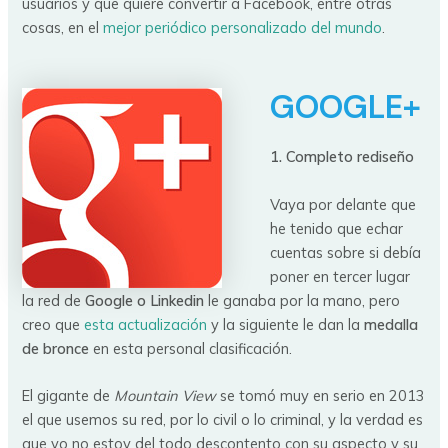
usuarios y que quiere convertir a Facebook, entre otras
cosas, en el
mejor periódico personalizado del mundo
.
GOOGLE+
1. Completo rediseño
Vaya por delante que
he tenido que echar
cuentas sobre si debía
poner en tercer lugar
la red de
Google o Linkedin
le ganaba por la mano, pero
creo que
esta actualización
y la siguiente le dan la
medalla
de bronce
en esta personal clasificación.
El gigante de
Mountain View
se tomó muy en serio en 2013
el que usemos su red, por lo civil o lo criminal, y la verdad es
que yo no estoy del todo descontento con su aspecto y su