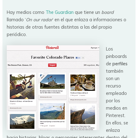
Hay medios como
The Guardian
que tiene un
board
llamado ‘
On our radar
‘ en el que enlaza a informaciones o
historias de otras fuentes distintas a las del propio
periódico.
Los
pinboards
de
perfiles
también
son un
recurso
empleado
por los
medios en
Pinterest.
En ellos, se
enlaza
hacia historias, blogs o personajes interesantes dentro del