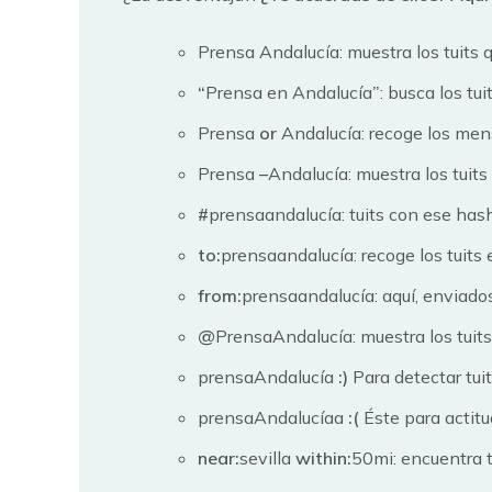
Prensa Andalucía: muestra los tuits 
“
Prensa en Andalucía
”
: busca los tu
Prensa
or
Andalucía: recoge los mens
Prensa
–
Andalucía: muestra los tuit
#
prensaandalucía: tuits con ese has
to:
prensaandalucía: recoge los tuit
from:
prensaandalucía: aquí, enviad
@
PrensaAndalucía: muestra los tuits
prensaAndalucía
:)
Para detectar tuit
prensaAndalucíaa
:(
Éste para actitu
near:
sevilla
within:
50mi: encuentra t