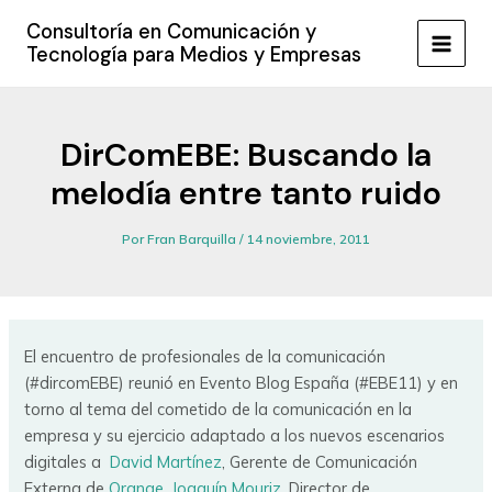
Ir
Consultoría en Comunicación y
al
Tecnología para Medios y Empresas
MAIN
contenido
MEN
DirComEBE: Buscando la
melodía entre tanto ruido
Por
Fran Barquilla
/
14 noviembre, 2011
El encuentro de profesionales de la comunicación
(#dircomEBE) reunió en Evento Blog España (#EBE11) y en
torno al tema del cometido de la comunicación en la
empresa y su ejercicio adaptado a los nuevos escenarios
digitales a
David Martínez
, Gerente de Comunicación
Externa de
Orange
,
Joaquín Mouriz
, Director de