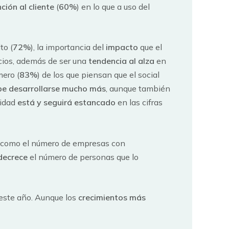
ción al cliente
(
60%
) en lo que a uso del
to (
72%
), la importancia del
impacto
que el
cios, además de ser una
tendencia al alza
en
mero (
83%
) de los que piensan que el social
e desarrollarse mucho más
, aunque también
vidad
está y seguirá estancado
en las cifras
os como el número de empresas con
decrece
el número de personas que lo
este año. Aunque los
crecimientos más