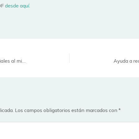
PDF
desde aquí.
Cómo buscar una palabra clave en varias redes sociales al mismo tiempo: #tagboard
Ayuda a re
licada.
Los campos obligatorios están marcados con
*