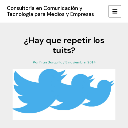
Ir
Consultoría en Comunicación y
al
Tecnología para Medios y Empresas
MAIN
contenido
MEN
¿Hay que repetir los
tuits?
Por
Fran Barquilla
/
5 noviembre, 2014