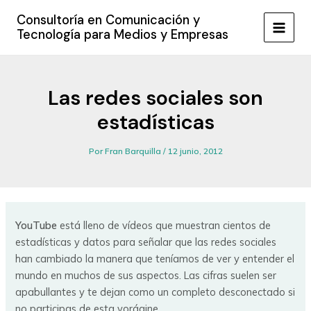
Ir
Consultoría en Comunicación y
al
Tecnología para Medios y Empresas
MAIN
contenido
MEN
Las redes sociales son
estadísticas
Por
Fran Barquilla
/
12 junio, 2012
YouTube
está lleno de vídeos que muestran cientos de
estadísticas y datos para señalar que las redes sociales
han cambiado la manera que teníamos de ver y entender el
mundo en muchos de sus aspectos. Las cifras suelen ser
apabullantes y te dejan como un completo desconectado si
no participas de esta vorágine.