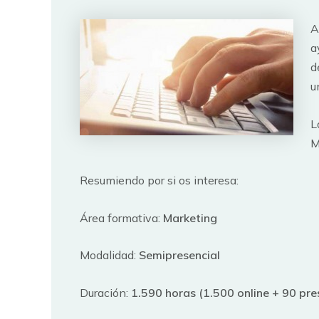
A
a
d
u
L
M
Resumiendo por si os interesa:
Área formativa:
Marketing
Modalidad:
Semipresencial
Duración:
1.590 horas (1.500 online + 90 pre