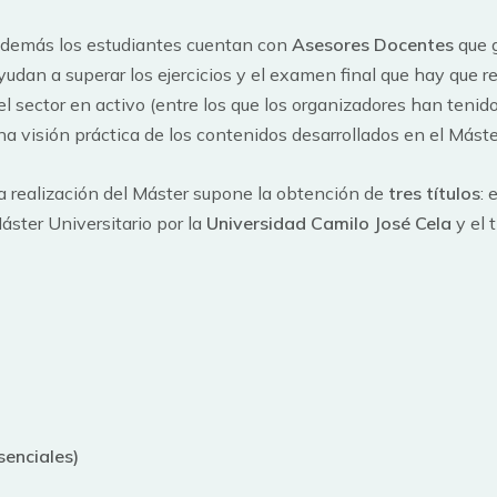
demás los estudiantes cuentan con
Asesores Docentes
que g
yudan a superar los ejercicios y el examen final que hay que r
el sector en activo (entre los que los organizadores han tenid
na visión práctica de los contenidos desarrollados en el Máste
a realización del Máster supone la obtención de
tres títulos
: 
áster Universitario por la
Universidad Camilo José Cela
y el 
senciales)