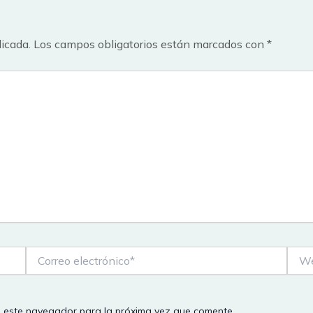
licada.
Los campos obligatorios están marcados con
*
Correo
Web
electrónico*
n este navegador para la próxima vez que comente.