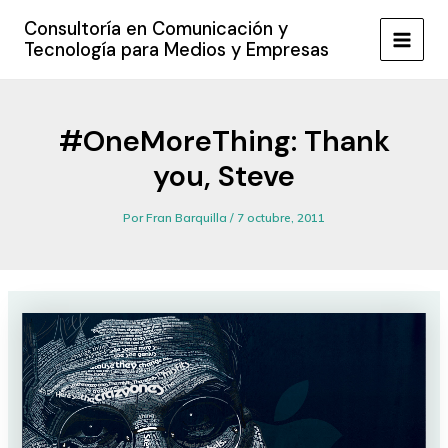
Ir
Consultoría en Comunicación y
al
Tecnología para Medios y Empresas
MAIN
contenido
MEN
#OneMoreThing: Thank
you, Steve
Por
Fran Barquilla
/
7 octubre, 2011