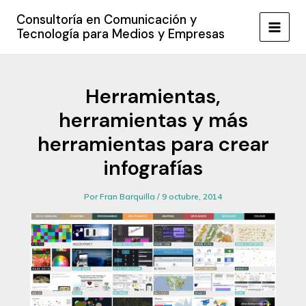
Ir
Consultoría en Comunicación y
al
Tecnología para Medios y Empresas
MAIN
contenido
MEN
Herramientas,
herramientas y más
herramientas para crear
infografías
Por
Fran Barquilla
/
9 octubre, 2014