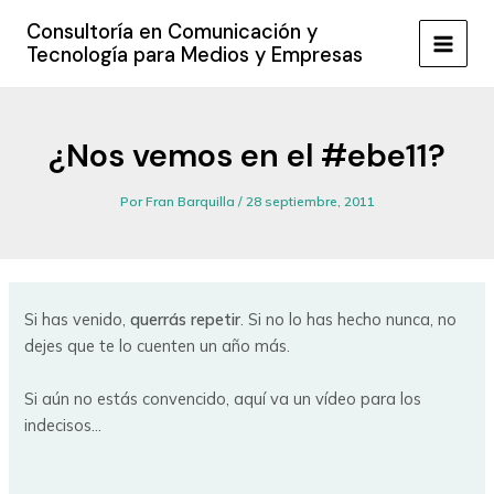
Ir
Consultoría en Comunicación y
al
Tecnología para Medios y Empresas
MAIN
contenido
MEN
¿Nos vemos en el #ebe11?
Por
Fran Barquilla
/
28 septiembre, 2011
Si has venido,
querrás repetir
. Si no lo has hecho nunca, no
dejes que te lo cuenten un año más.
Si aún no estás convencido, aquí va un vídeo para los
indecisos…