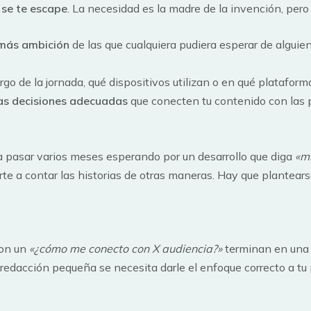
 se te escape
. La necesidad es la madre de la invención, per
 más ambición
de las que cualquiera pudiera esperar de alguie
largo de la jornada, qué dispositivos utilizan o en qué platafo
as decisiones adecuadas
que conecten tu contenido con las 
a pasar varios meses esperando por un desarrollo que diga
«m
te a contar las historias de otras maneras. Hay que plantearse
con un
«¿cómo me conecto con X audiencia?»
terminan en una 
redacción pequeña se necesita darle el enfoque correcto a tu 