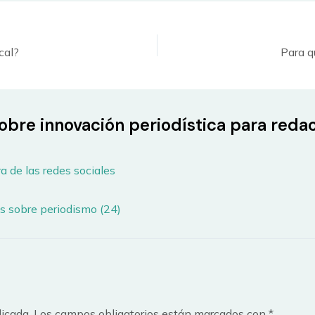
cal?
Para q
sobre innovación periodística para red
ra de las redes sociales
s sobre periodismo (24)
licada.
Los campos obligatorios están marcados con
*