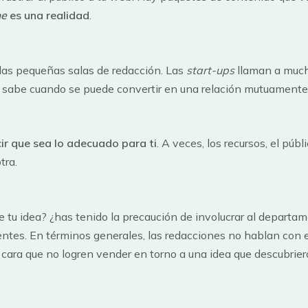
e
es una realidad
.
las pequeñas salas de redacción. Las
start-ups
llaman a much
 sabe cuando se puede convertir en una relación mutuamente
ir que sea lo adecuado para ti
. A veces, los recursos, el pú
tra.
 tu idea? ¿has tenido la precaución de involucrar al departa
ientes. En términos generales, las redacciones no hablan con e
ara que no logren vender en torno a una idea que descubriero