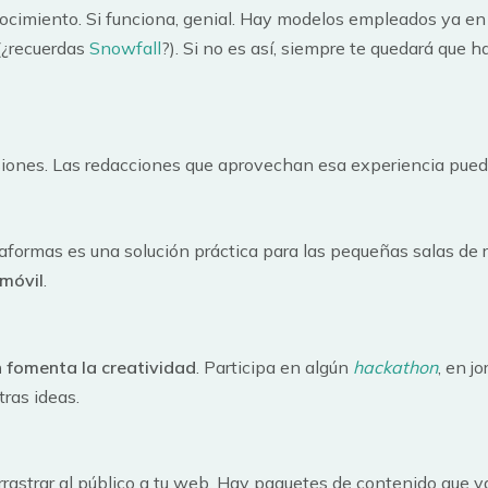
ocimiento. Si funciona, genial. Hay modelos empleados ya en
(¿recuerdas
Snowfall
?). Si no es así, siempre te quedará que h
siones. Las redacciones que aprovechan esa experiencia pued
taformas es una solución práctica para las pequeñas salas de 
 móvil
.
 fomenta la creatividad
. Participa en algún
hackathon
, en j
tras ideas.
rastrar al público a tu web. Hay paquetes de contenido que va