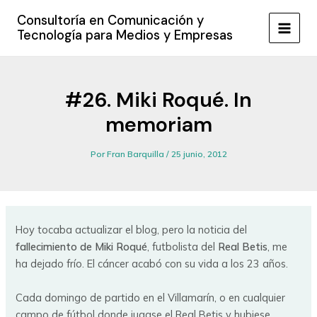
Ir
Consultoría en Comunicación y
al
Tecnología para Medios y Empresas
MAIN
contenido
MEN
#26. Miki Roqué. In
memoriam
Por
Fran Barquilla
/
25 junio, 2012
Hoy tocaba actualizar el blog, pero la noticia del
fallecimiento de Miki Roqué
, futbolista del
Real Betis
, me
ha dejado frío. El cáncer acabó con su vida a los 23 años.
Cada domingo de partido en el Villamarín, o en cualquier
campo de fútbol donde jugase el Real Betis y hubiese