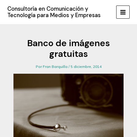
Ir
Consultoría en Comunicación y
al
Tecnología para Medios y Empresas
MAIN
contenido
MEN
Banco de imágenes
gratuitas
Por
Fran Barquilla
/
5 diciembre, 2014