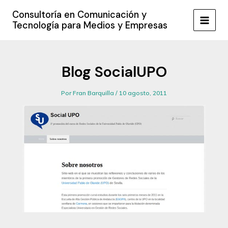
Ir
Consultoría en Comunicación y
al
Tecnología para Medios y Empresas
MAIN
contenido
MEN
Blog SocialUPO
Por
Fran Barquilla
/
10 agosto, 2011