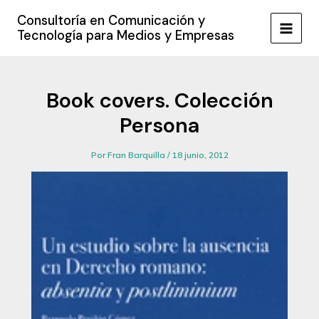
Ir
Consultoría en Comunicación y
al
Tecnología para Medios y Empresas
MAIN
contenido
MEN
Book covers. Colección
Persona
Por
Fran Barquilla
/
18 junio, 2012