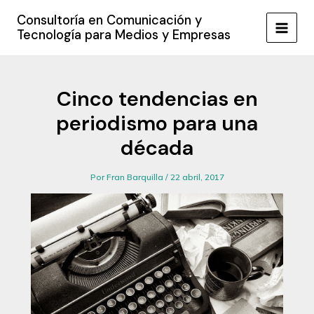
Ir
Consultoría en Comunicación y
al
Tecnología para Medios y Empresas
MAIN
contenido
MEN
Cinco tendencias en
periodismo para una
década
Por
Fran Barquilla
/
22 abril, 2017