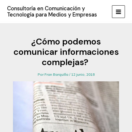
Ir
Consultoría en Comunicación y
al
Tecnología para Medios y Empresas
MAIN
contenido
MEN
¿Cómo podemos
comunicar informaciones
complejas?
Por
Fran Barquilla
/
12 junio, 2018