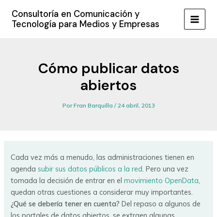
Ir
Consultoría en Comunicación y
al
Tecnología para Medios y Empresas
MAIN
contenido
MEN
Cómo publicar datos
abiertos
Por
Fran Barquilla
/
24 abril, 2013
Cada vez más a menudo, las administraciones tienen en
agenda
subir sus datos públicos a la red
. Pero una vez
tomada la decisión de entrar en el
movimiento OpenData
,
quedan otras cuestiones a considerar muy importantes.
¿Qué se debería tener en cuenta?
Del repaso a algunos de
los portales de datos abiertos, se extraen algunas