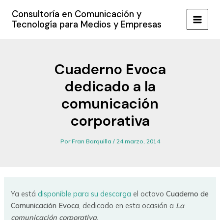
Ir
Consultoría en Comunicación y
al
Tecnología para Medios y Empresas
MAIN
contenido
MEN
Cuaderno Evoca
dedicado a la
comunicación
corporativa
Por
Fran Barquilla
/
24 marzo, 2014
Ya está
disponible para su descarga
el octavo
Cuaderno de
Comunicación Evoca
, dedicado en esta ocasión a
La
comunicación corporativa
.