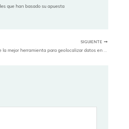
ales que han basado su apuesta
SIGUIENTE
¿Quién tiene la mejor herramienta para geolocalizar datos en un mapa: Tableau, Google Fusion Tables o MapBox?