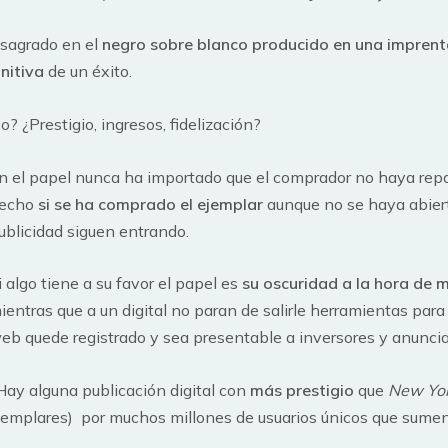
nsagrado en el
negro sobre blanco producido en una imprent
initiva
de un éxito.
 ¿Prestigio, ingresos, fidelización?
n el papel nunca ha importado que el comprador no haya repara
echo
si se ha comprado el ejemplar
aunque no se haya abierto
ublicidad siguen entrando.
i algo tiene a su favor el papel es
su oscuridad a la hora de 
ientras que a un digital no paran de salirle herramientas para 
eb quede registrado y sea presentable a inversores y anunci
Hay alguna publicación digital con
más prestigio
que
New Yo
jemplares) por muchos millones de usuarios únicos que sume