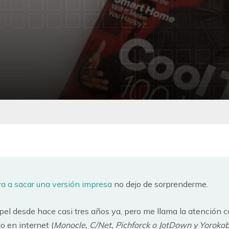
va a sacar una versión impresa
no dejo de sorprenderme.
el desde hace casi tres años ya, pero me llama la atención
o en internet (
Monocle, C/Net, Pichforck o JotDown y Yoroko