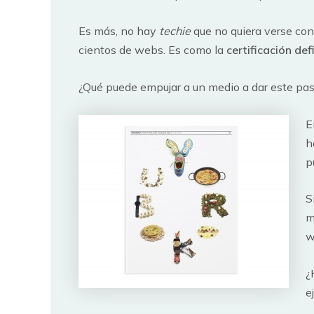
Es más, no hay
techie
que no quiera verse co
cientos de webs. Es como la
certificación def
¿Qué puede empujar a un medio a dar este paso?
E
h
p
S
m
w
¿
e