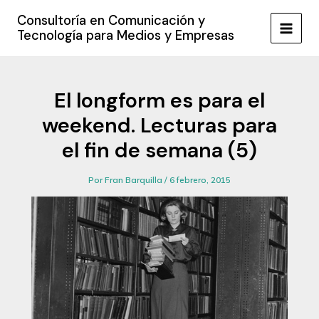
Ir
Consultoría en Comunicación y
al
Tecnología para Medios y Empresas
MAIN
contenido
MEN
El longform es para el
weekend. Lecturas para
el fin de semana (5)
Por
Fran Barquilla
/
6 febrero, 2015