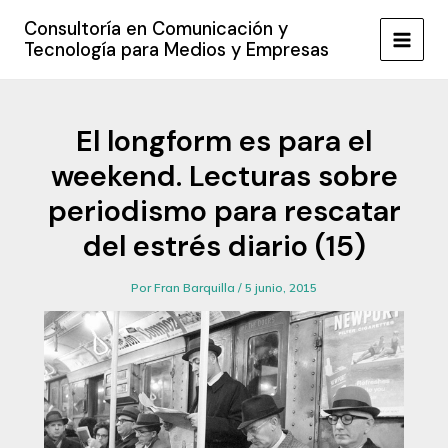
Ir
Consultoría en Comunicación y
al
Tecnología para Medios y Empresas
MAIN
contenido
MEN
El longform es para el
weekend. Lecturas sobre
periodismo para rescatar
del estrés diario (15)
Por
Fran Barquilla
/
5 junio, 2015