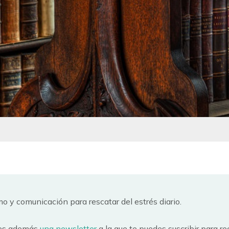
o y comunicación para rescatar del estrés diario.
 es además
una newsletter
a la que te puedes suscribir para r