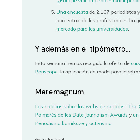
¿Por qué vale la pena estudiar peri
Una encuesta
de 2.167 periodistas 
porcentaje de los profesionales ha g
mercado para las universidades
.
Y además en el tipómetro…
Esta semana hemos recogido la oferta de
cur
Periscope
, la aplicación de moda para la retr
Maremagnum
Las noticias sobre las webs de noticias
·
The 
Palmarés de los Data Journalism Awards
y
un
Periodismo kamikaze y activismo
¡Feliz lectura!