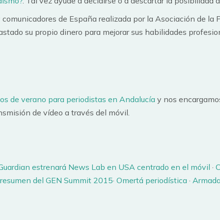
odismo?
. Tal vez ayude a decidirse o a descartar la posibilidad 
y comunicadores de España realizada por la Asociación de la 
astado su propio dinero para mejorar sus habilidades profesion
sos de verano para periodistas en Andalucía
y nos encargamos
ansmisión de vídeo a través del móvil.
Guardian estrenará News Lab en USA centrado en el móvil
·
C
 resumen del GEN Summit 2015
·
Omertá periodística
·
Armada,