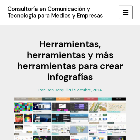
Ir
Consultoría en Comunicación y
al
Tecnología para Medios y Empresas
MAIN
contenido
MEN
Herramientas,
herramientas y más
herramientas para crear
infografías
Por
Fran Barquilla
/
9 octubre, 2014