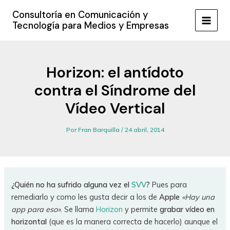
Ir
Consultoría en Comunicación y
al
Tecnología para Medios y Empresas
MAIN
contenido
MEN
Horizon: el antídoto
contra el Síndrome del
Vídeo Vertical
Por
Fran Barquilla
/
24 abril, 2014
¿Quién no ha sufrido alguna vez el
SVV
?
Pues para
remediarlo y como les gusta decir a los de
Apple
«Hay una
app para eso»
. Se llama
Horizon
y permite
grabar vídeo en
horizontal
(que es la manera correcta de hacerlo) aunque el