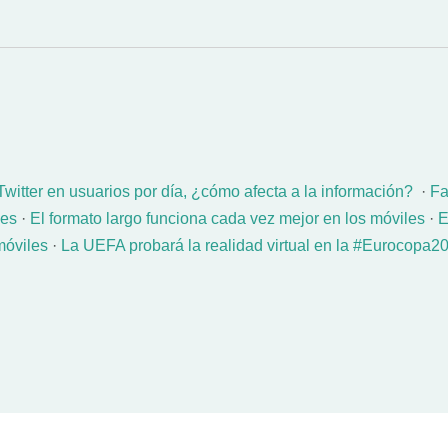
witter en usuarios por día, ¿cómo afecta a la información?
·
Fa
des
·
El formato largo funciona cada vez mejor en los móviles
·
E
móviles
·
La UEFA probará la realidad virtual en la #Eurocopa2