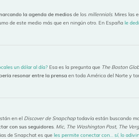
marcando la agenda de medios
de los
millennials
. Mires las 
sumo de este medio más que en ningún otro. En España
le ded
ocales un dólar al día?
Esa es la pregunta que
The Boston Glo
bería resonar entre la prensa
en toda América del Norte y tam
stán en el
Discover de Snapchap
todavía están buscando man
tar con sus seguidores
.
Mic, The Washington Post, The Verg
orias de Snapchat es que
les permite conectar con… sí, lo adivi