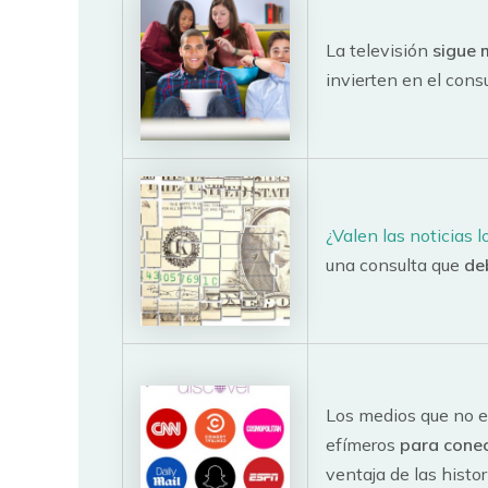
La televisión
sigue 
invierten en el con
¿Valen las noticias l
una consulta que
de
Los medios que no e
efímeros
para conec
ventaja de las hist