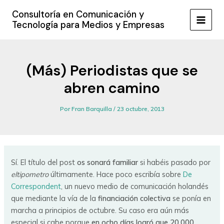
Ir
Consultoría en Comunicación y
al
Tecnología para Medios y Empresas
MAIN
contenido
MEN
(Más) Periodistas que se
abren camino
Por
Fran Barquilla
/
23 octubre, 2013
Sí. El título del post
os sonará familiar
si habéis pasado por
eltipometro
últimamente. Hace poco escribía sobre
De
Correspondent
, un nuevo medio de comunicación holandés
que mediante la vía de la
financiación colectiva
se ponía en
marcha a principios de octubre. Su caso era aún más
especial si cabe porque
en ocho días logró que 20.000