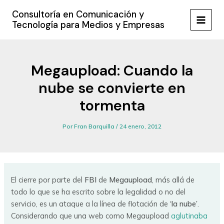
Ir
Consultoría en Comunicación y
al
Tecnología para Medios y Empresas
MAIN
contenido
MEN
Megaupload: Cuando la
nube se convierte en
tormenta
Por
Fran Barquilla
/
24 enero, 2012
El cierre por parte del
FBI
de
Megaupload
, más allá de
todo lo que se ha escrito sobre la legalidad o no del
servicio, es un ataque a la línea de flotación de
‘la nube’
.
Considerando que una web como Megaupload
aglutinaba