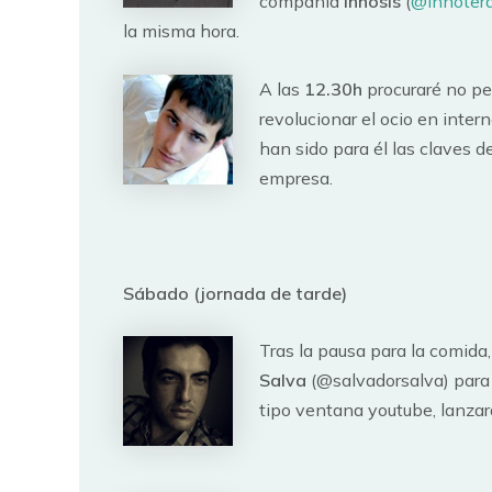
compañía
Innosis
(
@innoter
la misma hora.
A las
12.30h
procuraré no p
revolucionar el ocio en inte
han sido para él las claves 
empresa.
Sábado (jornada de tarde)
Tras la pausa para la comida,
Salva
(@salvadorsalva) para 
tipo ventana youtube, lanza