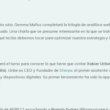
to sitio, Gemma Muñoz completará la trilogía de analítica we
ado. Una charla que se presume interesante en la que se tra
qué teclas debemos tocar para optimizar nuestra estrategia y l
erá el turno para conocer lo que tiene que contar
Xabier Urib
lla
). Uribe es CEO y Fundador de
Sherpa
, el primer asistente
y dispositivos digitales. Su primer lanzamiento ha sido la ap
.
 día de #EBE12 escuchando a
Ramón Suárez
(@ramonsuarez) y