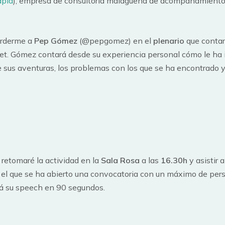
apia
), empresa de consultoría malagueña de acompañamiento
erderme a
Pep Gómez
(@pepgomez) en el
plenario
que contar
rnet. Gómez contará desde su experiencia personal cómo le ha 
de sus aventuras, los problemas con los que se ha encontrado
 retomaré la actividad en la
Sala Rosa
a las
16.30h
y asistir
el que se ha abierto una convocatoria con un máximo de pers
rá su speech en 90 segundos.