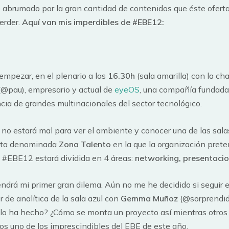
brumado por la gran cantidad de contenidos que éste oferta
erder.
Aquí van mis imperdibles de #EBE12:
mpezar, en el plenario a las
16.30h
(sala amarilla) con la ch
@pau), empresario y actual de
eyeOS
, una compañía fundada 
a de grandes multinacionales del sector tecnológico.
 no estará mal para ver el ambiente y conocer una de las sala
esta denominada
Zona Talento
en la que la organización prete
 #EBE12 estará dividida en 4 áreas:
networking, presentacio
ndrá mi primer gran dilema. Aún no me he decidido si seguir 
er de analítica de la sala azul con
Gemma Muñoz
(@sorprendida
 lo ha hecho? ¿Cómo se monta un proyecto así mientras otros
os uno de los imprescindibles del EBE de este año.