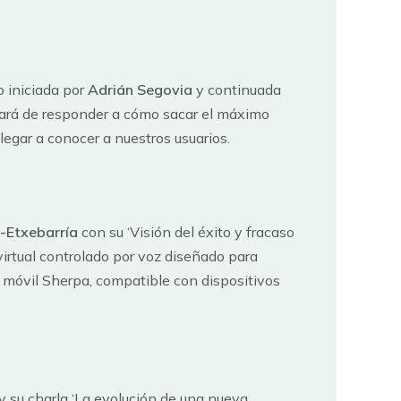
b iniciada por
Adrián Segovia
y continuada
tará de responder a cómo sacar el máximo
legar a conocer a nuestros usuarios.
e-Etxebarría
con su ‘Visión del éxito y fracaso
 virtual controlado por voz diseñado para
p móvil Sherpa, compatible con dispositivos
 su charla ‘La evolución de una nueva