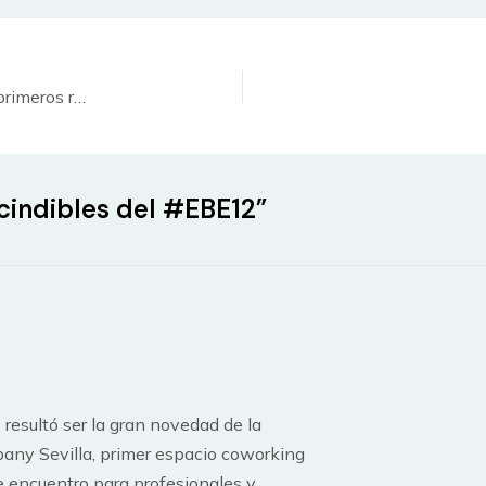
Cómo mejorar tu reputación online y salir entre los primeros resultados de Google
cindibles del #EBE12”
resultó ser la gran novedad de la
any Sevilla, primer espacio coworking
e encuentro para profesionales y