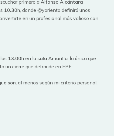
scuchar primero a
Alfonso Alcántara
as
10.30h
, donde @yoriento definirá unos
nvertirte en un profesional más valioso con
 las
13.00h
en la
sala Amarilla
, la única que
o un cierre que defraude en EBE.
que son
, al menos según mi criterio personal,