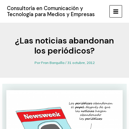
Ir
Consultoría en Comunicación y
al
Tecnología para Medios y Empresas
MAIN
contenido
MEN
¿Las noticias abandonan
los periódicos?
Por
Fran Barquilla
/
31 octubre, 2012