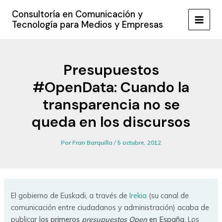
Ir
Consultoría en Comunicación y
al
Tecnología para Medios y Empresas
MAIN
contenido
MEN
Presupuestos
#OpenData: Cuando la
transparencia no se
queda en los discursos
Por
Fran Barquilla
/
5 octubre, 2012
El gobierno de Euskadi, a través de
Irekia
(su canal de
comunicación entre ciudadanos y administración) acaba de
publicar l
os primeros
presupuestos Open
en España
. Los