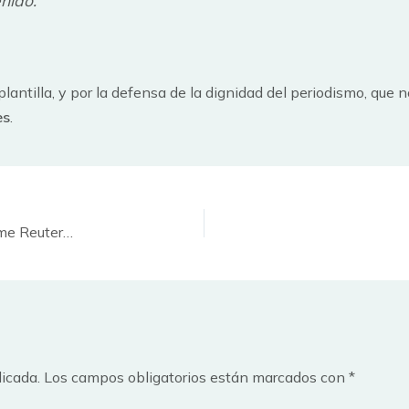
plantilla, y por la defensa de la dignidad del periodismo, que 
es
.
Así refleja la información digital en España el informe Reuters 2016
licada.
Los campos obligatorios están marcados con
*