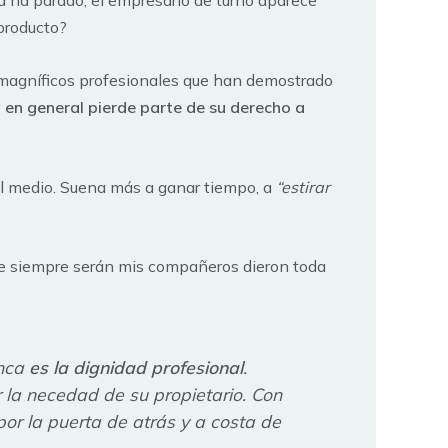
a ha parado, el empresario de turno aparece
 producto?
magníficos profesionales que han demostrado
a en general pierde parte de su derecho a
el medio. Suena más a ganar tiempo, a
“estirar
ue siempre serán mis compañeros dieron toda
unca
es la dignidad profesional
.
 la necedad de su propietario. Con
 por la puerta de atrás y a costa de