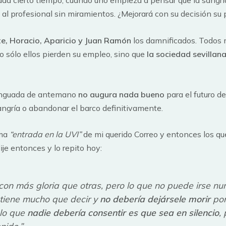
da cierto tiempo, cuando uno empieza a pensar que la sangrí
o al profesional sin miramientos. ¿Mejorará con su decisión su
te, Horacio, Aparicio y Juan Ramón
los damnificados. Todos 
 sólo ellos pierden su empleo, sino que
la sociedad sevillan
enguada de antemano
no augura nada bueno
para el futuro d
ngría o abandonar el barco definitivamente.
ma
“entrada en la UVI”
de mi querido Correo y entonces los q
ije entonces y lo repito hoy:
con más gloria que otras, pero lo que no puede irse n
tiene mucho que decir y
no debería dejársele morir
por
 lo que
nadie debería consentir es que sea en silencio
,
nido.”