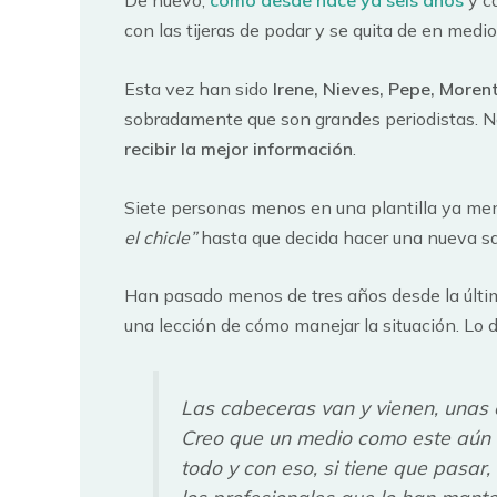
De nuevo,
como desde hace ya seis años
y ca
con las tijeras de podar y se quita de en medi
Esta vez han sido
Irene, Nieves, Pepe, Moren
sobradamente que son grandes periodistas. No
recibir la mejor información
.
Siete personas menos en una plantilla ya m
el chicle”
hasta que decida hacer una nueva sa
Han pasado menos de tres años desde la últi
una lección de cómo manejar la situación. Lo d
Las cabeceras van y vienen, unas 
Creo que un medio como este aún 
todo y con eso, si tiene que pasar,
los profesionales que lo han mante