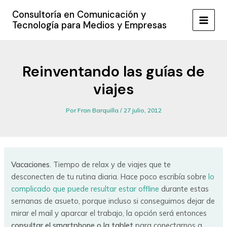
Ir
Consultoría en Comunicación y
al
Tecnología para Medios y Empresas
MAIN
contenido
MEN
Reinventando las guías de
viajes
Por
Fran Barquilla
/
27 julio, 2012
Vacaciones
. Tiempo de relax y de viajes que te
desconecten de tu rutina diaria. Hace poco escribía sobre
lo
complicado que puede resultar estar offline
durante estas
semanas de asueto, porque incluso si conseguimos dejar de
mirar el mail y aparcar el trabajo, la opción será entonces
consultar el smartphone o la tablet
para conectarnos a