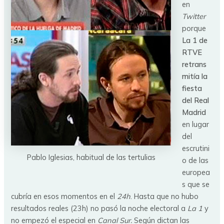
en
Twitter
porque
La 1 de
RTVE
retrans
mitía la
fiesta
del Real
Madrid
en lugar
del
escrutini
Pablo Iglesias, habitual de las tertulias
o de las
europea
s que se
cubría en esos momentos en el
24h
. Hasta que no hubo
resultados reales (23h) no pasó la noche electoral a
La 1
y
no empezó el especial en
Canal Sur.
Según dictan las