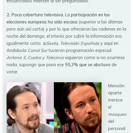
encuestados mienten al ser preguntados.
2. Poca cobertura televisiva.
La
participación en las
elecciones europeas ha sido escasa
(superior a las últimas
pero aún así corta) y por lo que ofrecieron las cadenas en la
noche del domingo, el interés por cubrir la información era
igualmente corto.
laSexta, Televisión Española
y aquí en
Andalucía
Canal Sur
tuvieron programación especial.
Antena 3, Cuatro y Telecinco
siguieron como si no ocurriese
nada, supongo que para ese
55,3% que se abstuvo
de
votar.
Mención
aparte
merece
el
mosqueo
del
personal