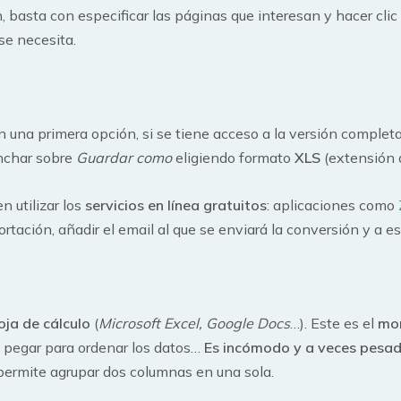
, basta con especificar las páginas que interesan y hacer cli
se necesita.
En una primera opción, si se tiene acceso a la versión complet
nchar sobre
Guardar como
eligiendo formato
XLS
(extensión
n utilizar los
servicios en línea gratuitos
: aplicaciones como
portación, añadir el email al que se enviará la conversión y a
oja de cálculo
(
Microsoft Excel, Google Docs
…). Este es el
mom
y pegar para ordenar los datos…
Es incómodo y a veces pesa
 permite agrupar dos columnas en una sola.