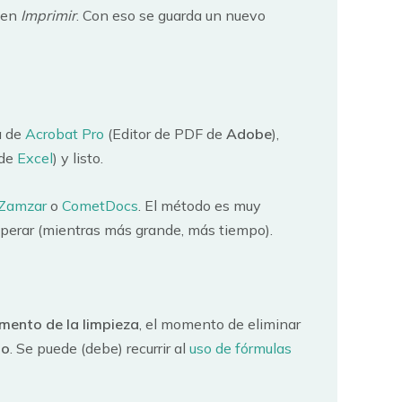
c en
Imprimir
. Con eso se guarda un nuevo
a de
Acrobat Pro
(Editor de PDF de
Adobe
),
 de
Excel
) y listo.
Zamzar
o
CometDocs
. El método es muy
 esperar (mientras más grande, más tiempo).
ento de la limpieza
, el momento de eliminar
do
. Se puede (debe) recurrir al
uso de fórmulas