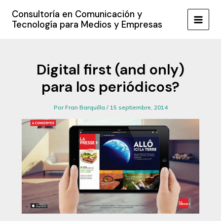
Ir
Consultoría en Comunicación y
al
Tecnología para Medios y Empresas
MAIN
contenido
MEN
Digital first (and only)
para los periódicos?
Por
Fran Barquilla
/
15 septiembre, 2014