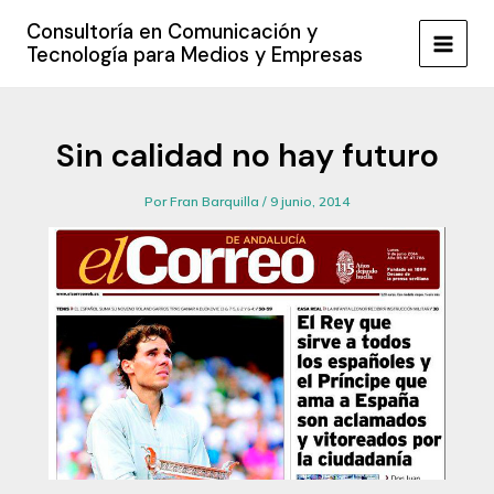
Ir
Consultoría en Comunicación y
al
Tecnología para Medios y Empresas
MAIN
contenido
MEN
Sin calidad no hay futuro
Por
Fran Barquilla
/
9 junio, 2014