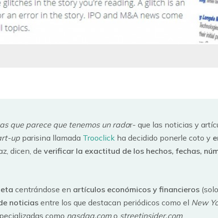
stas que parece que tenemos un rada
r- que las noticias y artí
art-up
parisina llamada
Trooclick
ha decidido ponerle coto y
e
z, dicen, de
verificar la exactitud de los hechos, fechas, nú
beta
centrándose en
artículos económicos y financieros
(solo
 de noticias
entre los que destacan periódicos como el
New Yo
specializadas como
nasdaq.com
o
streetinsider.com
.