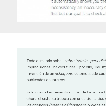
Todo el mundo sabe –
sobre todo los periodi
imprecisiones, inexactitudes… por ello, una
st
invención de un «
chequeo
» automatizado capa
publicados en internet.
Esta nueva herramienta
acaba de lanzar su 
ahora, el sistema trabaja con unos
cien sitios
las agencias
Reuters
y
Bloomberg
, o webs e